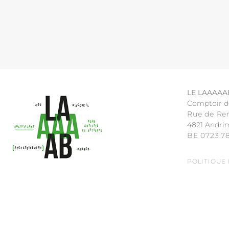
LE LAAAAA
Comptoir d
Rue de Re
4821 Andri
BE 0723.7
POLITIQUE
MADE WITH
À VERVIERS