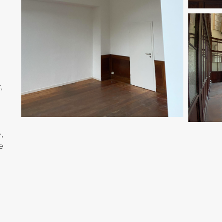
,
,
e