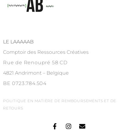
LE LAAAAAB
Comptoir des Ressources Créatives
Rue de Renoupré 58 CD
4821 Andrimont – Belgique
BE 0723.784.504
POLITIQUE EN MATIÈRE DE REMBOURSEMENTS ET DE
RETOURS