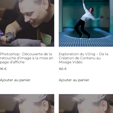
Photoshop : Découverte de la
Exploration du VJing – De la
retouche d’image à la mise en
Création de Contenu au
page d’affiche
Mixage Vidéo
95
€
160
€
Ajouter au panier
Ajouter au panier